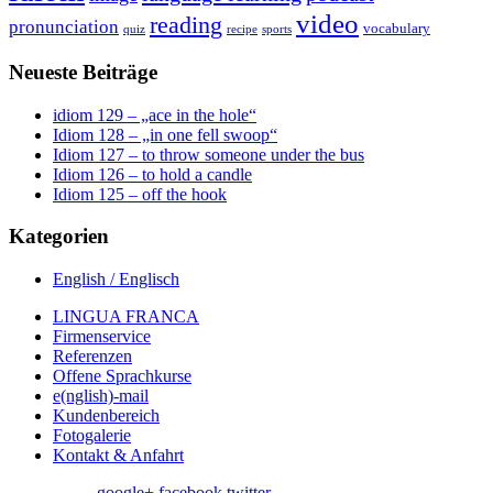
video
reading
pronunciation
vocabulary
quiz
recipe
sports
Neueste Beiträge
idiom 129 – „ace in the hole“
Idiom 128 – „in one fell swoop“
Idiom 127 – to throw someone under the bus
Idiom 126 – to hold a candle
Idiom 125 – off the hook
Kategorien
English / Englisch
LINGUA FRANCA
Firmenservice
Referenzen
Offene Sprachkurse
e(nglish)-mail
Kundenbereich
Fotogalerie
Kontakt & Anfahrt
google+
facebook
twitter